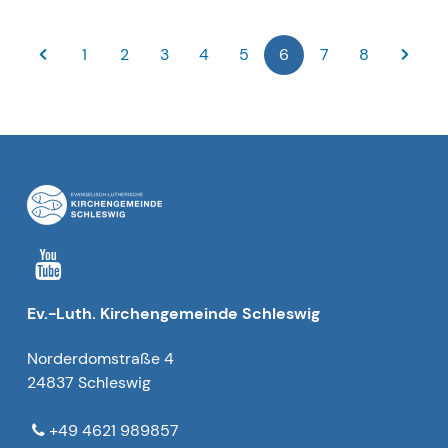
1
2
3
4
5
6
7
8
Ev.-Luth. Kirchengemeinde Schleswig
Norderdomstraße 4
24837 Schleswig
+49 4621 989857