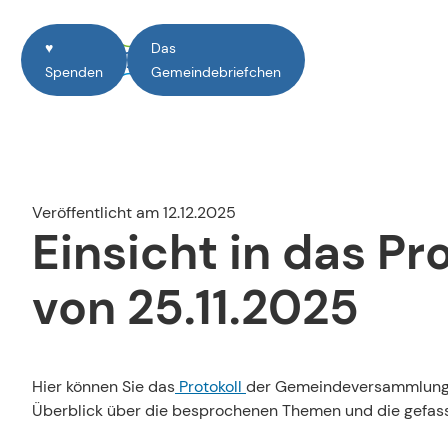
♥️
Das
Spenden
Gemeindebriefchen
Unsere Werte
Gottesdienste
Glaubenso
Glaube und
Personen
Veranstaltungen
Schlesw
Seelsorg
Konzerte
Pastorinnen und Pastoren
Paulus-
Taufe, K
Veröffentlicht am 12.12.2025
Einsicht in das 
Gruppen
Kirchenmusiker
Dreifalti
Trauerbe
Jugendwarte
Auferst
von 25.11.2025
Kirchengemeinderat
Gemeind
Mitarbeiter
Gemeind
Hier können Sie das
Protokoll
der Gemeindeversammlung v
Überblick über die besprochenen Themen und die gefass