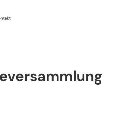
ontakt
sik am
ndeversammlung
 e.V.