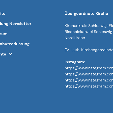
ite
Übergeordnete Kirche
ung Newsletter
Kirchenkreis Schleswig-F
Bischofskanzlei Schleswig
ssum
Nordkirche
chutzerklärung
Ev.-Luth. Kirchengemeind
chte
Instagram
:
https://www.instagram.co
https://www.instagram.c
https://www.instagram.co
https://www.instagram.com