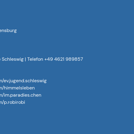
lensburg
e Schleswig | Telefon +49 4621 989857
m/ev.jugend.schleswig
om/himmelsleben
m/im.paradies.chen
/p.robirobi